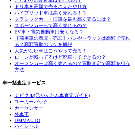
こだわりの改造車は売れるの？
ドリ車を高額で売るさえたやり方
ハイブリッド車は高く売れる！？
クラシックカー・旧車を最も高く売るには？
スポーツカーって高く売れるの？
EV車・電気自動車は安くなる？
【商用車の買取・売却】バンやトラックは高額で売れ
る？高額買取のワケを解説
人気がない車はこうやって売る！
ローンが残ってるけど廃車ってできるの？
オープンカーは高く売れるの？買取査定で高額を狙う
方法
車一括査定サービス
ナビクル(元かんたん車査定ガイド)
ユーカーパック
カーセンサー
外車王
DMMAUTO
ハイシャル