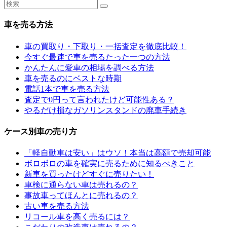
車を売る方法
車の買取り・下取り・一括査定を徹底比較！
今すぐ最速で車を売るたった一つの方法
かんたんに愛車の相場を調べる方法
車を売るのにベストな時期
電話1本で車を売る方法
査定で0円って言われたけど可能性ある？
やるだけ損なガソリンスタンドの廃車手続き
ケース別車の売り方
「軽自動車は安い」はウソ！本当は高額で売却可能
ボロボロの車を確実に売るために知るべきこと
新車を買ったけどすぐに売りたい！
車検に通らない車は売れるの？
事故車ってほんとに売れるの？
古い車を売る方法
リコール車を高く売るには？