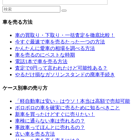
車を売る方法
車の買取り・下取り・一括査定を徹底比較！
今すぐ最速で車を売るたった一つの方法
かんたんに愛車の相場を調べる方法
車を売るのにベストな時期
電話1本で車を売る方法
査定で0円って言われたけど可能性ある？
やるだけ損なガソリンスタンドの廃車手続き
ケース別車の売り方
「軽自動車は安い」はウソ！本当は高額で売却可能
ボロボロの車を確実に売るために知るべきこと
新車を買ったけどすぐに売りたい！
車検に通らない車は売れるの？
事故車ってほんとに売れるの？
古い車を売る方法