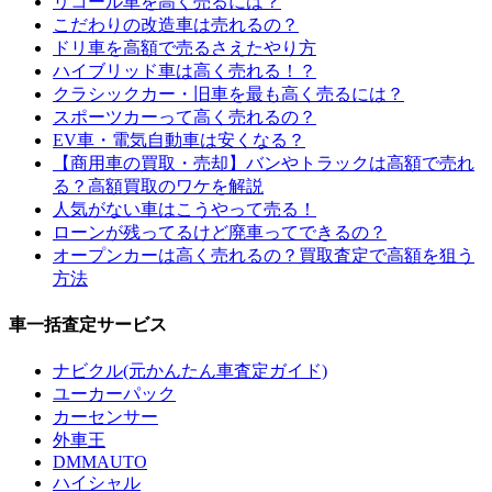
リコール車を高く売るには？
こだわりの改造車は売れるの？
ドリ車を高額で売るさえたやり方
ハイブリッド車は高く売れる！？
クラシックカー・旧車を最も高く売るには？
スポーツカーって高く売れるの？
EV車・電気自動車は安くなる？
【商用車の買取・売却】バンやトラックは高額で売れ
る？高額買取のワケを解説
人気がない車はこうやって売る！
ローンが残ってるけど廃車ってできるの？
オープンカーは高く売れるの？買取査定で高額を狙う
方法
車一括査定サービス
ナビクル(元かんたん車査定ガイド)
ユーカーパック
カーセンサー
外車王
DMMAUTO
ハイシャル